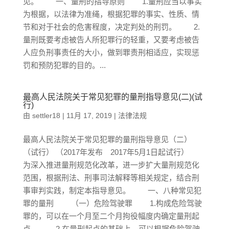
见。 一、量刑的指导原则 1.量刑应当以事实
为根据，以法律为准绳，根据犯罪的事实、性质、情
节和对于社会的危害程度，决定判处的刑罚。 2.
量刑既要考虑被告人所犯罪行的轻重，又要考虑被告
人应负刑事责任的大小，做到罪责刑相适应，实现惩
罚和预防犯罪的目的。...
最高人民法院关于常见犯罪的量刑指导意见(二)(试
行)
由
settler18
|
11月 17, 2019
|
法律法规
最高人民法院关于常见犯罪的量刑指导意见（二）
（试行） （2017年发布 2017年5月1日起试行）
为深入推进量刑规范化改革，进一步扩大量刑规范化
范围，根据刑法、刑事司法解释等相关规定，结合刑
事审判实践，制定本指导意见。 一、八种常见犯
罪的量刑 （一）危险驾驶罪 1.构成危险驾驶
罪的，可以在一个月至二个月拘役幅度内确定量刑起
点。 2.在量刑起点的基础上，可以根据危险驾驶