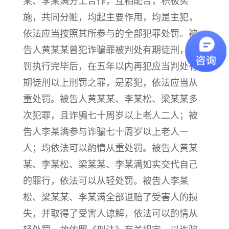
某、李某满分工合作，互相配合，积极实
施，共同分赃，均起主要作用，均是主犯，
依法应当按照其所参与的全部犯罪处罚。被
告人黄某某曾犯诈骗罪被判处有期徒刑，刑
罚执行完毕后，在五年以内再犯应当判处有
期徒刑以上刑罚之罪，是累犯，依法应当从
重处罚。被告人黄某某、李某松、梁某某多
次犯罪，且诈骗七十周岁以上老人二人；被
告人李某满参与诈骗七十周岁以上老人一
人；均依法可以酌情从重处罚。被告人黄某
某、李某松、梁某某、李某满如实交代自己
的罪行，依法可以从轻处罚。被告人李某
松、梁某某、李某满全部退赔了受害人的损
失，并取得了受害人谅解，依法可以酌情从