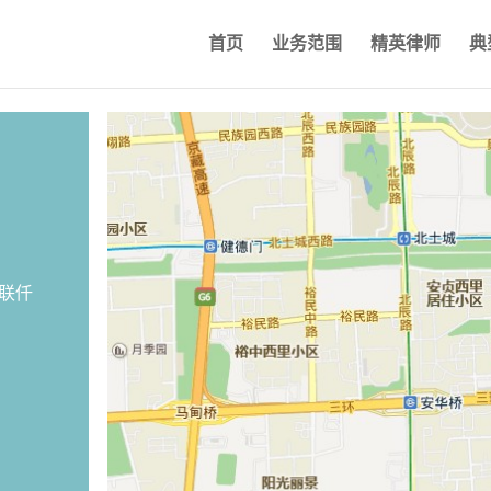
首页
业务范围
精英律师
典
联仟